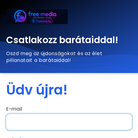
Csatlakozz barátaiddal!
Oszd meg az újdonságokat és az élet
pillanatait a barátaiddal!
Üdv újra!
E-mail