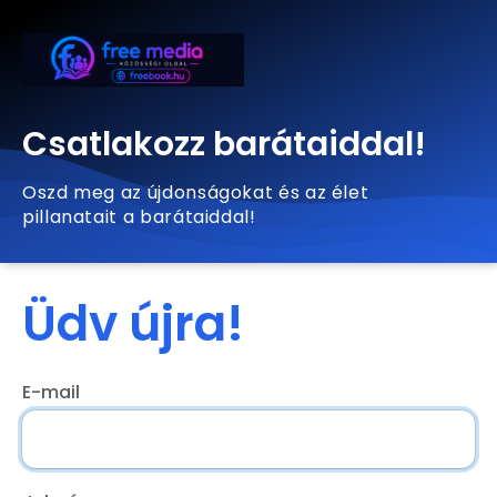
Csatlakozz barátaiddal!
Oszd meg az újdonságokat és az élet
pillanatait a barátaiddal!
Üdv újra!
E-mail