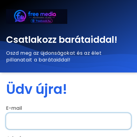
Csatlakozz barátaiddal!
Oszd meg az újdonságokat és az élet
pillanatait a barátaiddal!
Üdv újra!
E-mail