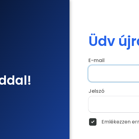
Üdv újr
E-mail
ddal!
Jelszó
Emlékezzen err