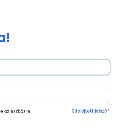
a!
Elfelejtett jelszó?
e az eszközre