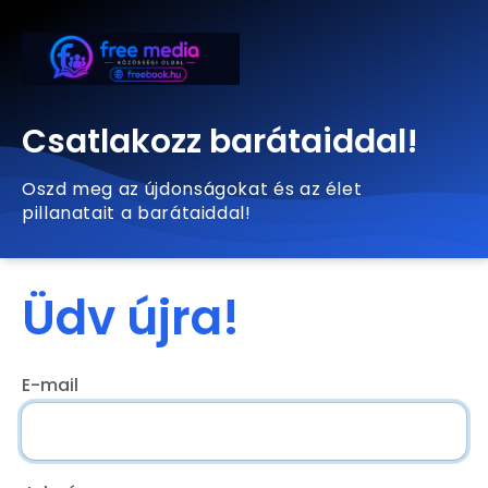
Csatlakozz barátaiddal!
Oszd meg az újdonságokat és az élet
pillanatait a barátaiddal!
Üdv újra!
E-mail