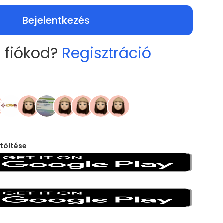
Bejelentkezés
 fiókod?
Regisztráció
töltése