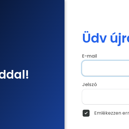
Üdv újr
E-mail
ddal!
Jelszó
Emlékezzen err