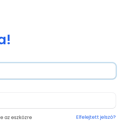
a!
Elfelejtett jelszó?
e az eszközre