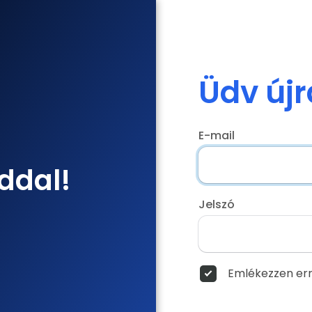
Üdv újr
E-mail
ddal!
Jelszó
Emlékezzen err