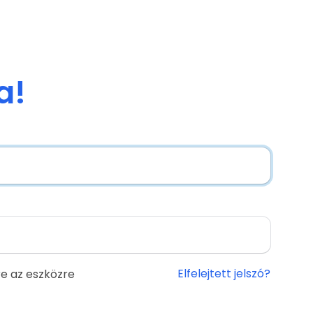
a!
Elfelejtett jelszó?
e az eszközre