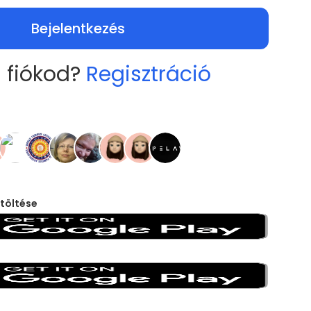
Bejelentkezés
 fiókod?
Regisztráció
töltése