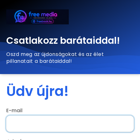
Csatlakozz barátaiddal!
Oszd meg az újdonságokat és az élet
pillanatait a barátaiddal!
Üdv újra!
E-mail