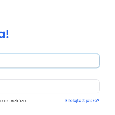
a!
Elfelejtett jelszó?
e az eszközre