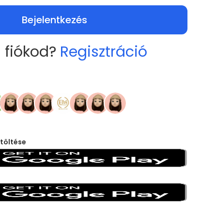
Bejelentkezés
 fiókod?
Regisztráció
töltése