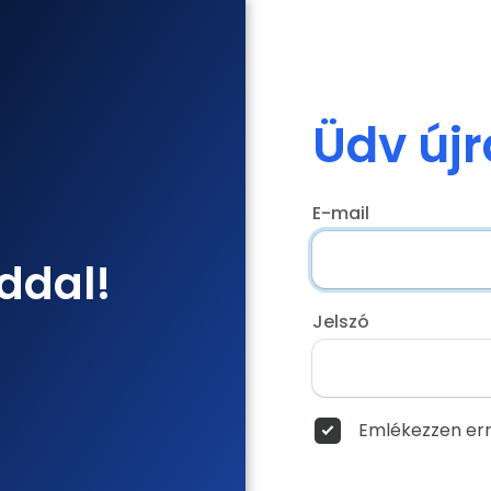
Üdv újr
E-mail
ddal!
Jelszó
Emlékezzen err