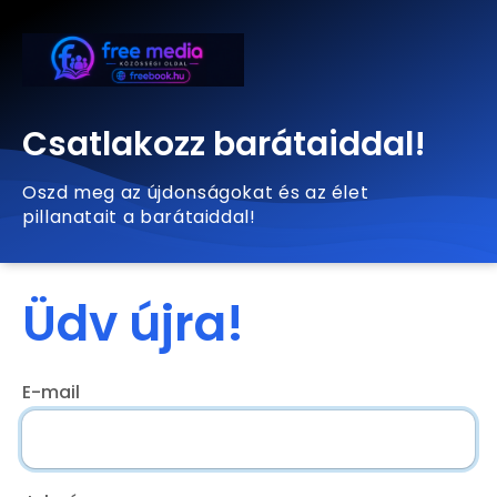
Csatlakozz barátaiddal!
Oszd meg az újdonságokat és az élet
pillanatait a barátaiddal!
Üdv újra!
E-mail