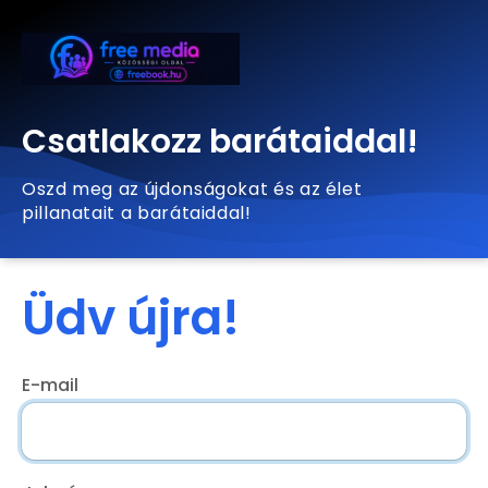
Csatlakozz barátaiddal!
Oszd meg az újdonságokat és az élet
pillanatait a barátaiddal!
Üdv újra!
E-mail