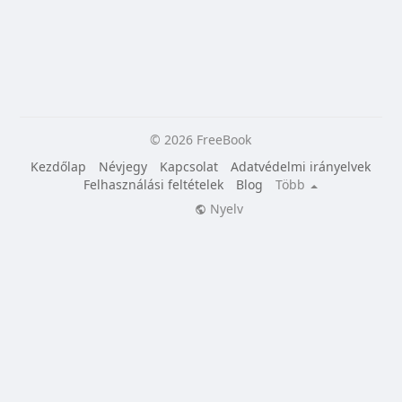
© 2026 FreeBook
Kezdőlap
Névjegy
Kapcsolat
Adatvédelmi irányelvek
Felhasználási feltételek
Blog
Több
Nyelv