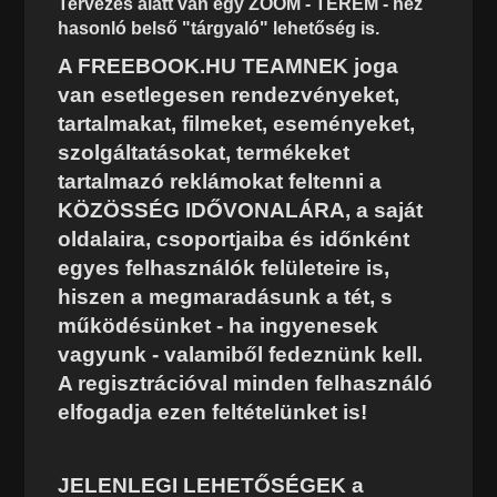
Tervezés alatt van egy ZOOM - TEREM - hez
hasonló belső "tárgyaló" lehetőség is.
A FREEBOOK.HU TEAMNEK joga
van esetlegesen rendezvényeket,
tartalmakat, filmeket, eseményeket,
szolgáltatásokat, termékeket
tartalmazó reklámokat feltenni a
KÖZÖSSÉG IDŐVONALÁRA, a saját
oldalaira, csoportjaiba és időnként
egyes felhasználók felületeire is,
hiszen a megmaradásunk a tét, s
működésünket - ha ingyenesek
vagyunk - valamiből fedeznünk kell.
A regisztrációval minden felhasználó
elfogadja ezen feltételünket is!
JELENLEGI LEHETŐSÉGEK a