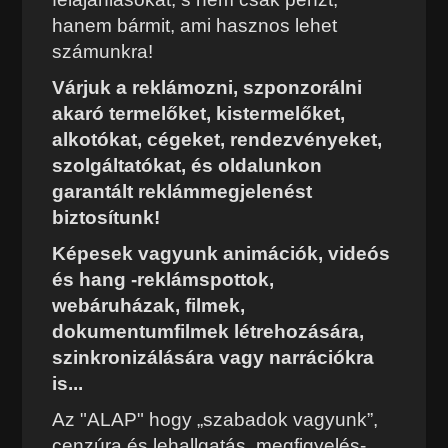
hanem bármit, ami hasznos lehet
számunkra!
Várjuk a reklámozni, szponzorálni
akaró termelőket, kistermelőket,
alkotókat, cégeket, rendezvényeket,
szolgáltatókat, és oldalunkon
garantált reklámmegjelenést
biztosítunk!
Képesek vagyunk animációk, videós
és hang -reklámspottok,
webáruházak, filmek,
dokumentumfilmek létrehozására,
szinkronizálására vagy narrációkra
is...
Az "ALAP" hogy „szabadok vagyunk”,
cenzúra és lehallgatás, megfigyelés-