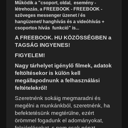
Működik a "csoport, oldal, esemény -
létrehozás, a FREEBOOK - FREEBOOK -
szöveges messenger üzenet / és
hangüzenet/ hanghívás és a videóhívás +
csoportos hívás funkció" is...
A FREEBOOK. HU KÖZÖSSÉGBEN a
TAGSÁG INGYENES!
FIGYELEM!
Nagy tárhelyet igénylő filmek, adatok
feltöltésekor is külön kell
megállapodnunk a felhasználási
feltételekről!
Szeretnénk sokáig megmaradni és
megélni a munkánkból, szeretnénk, ha
befektetésünk megtérülne, ezért
örömmel fogadunk el adományokat,
felajánlásokat, s nem csak pénzt,