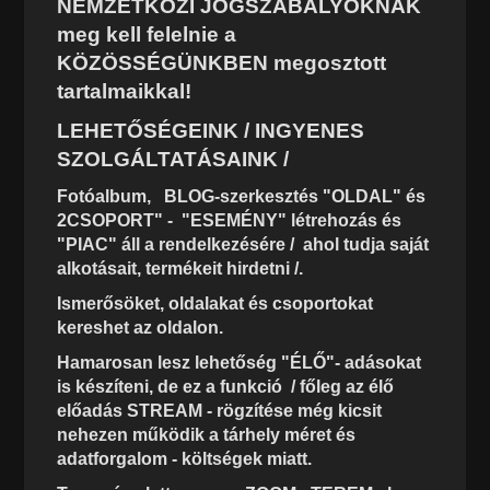
NEMZETKÖZI JOGSZABÁLYOKNAK
meg kell felelnie a
KÖZÖSSÉGÜNKBEN megosztott
tartalmaikkal!
LEHETŐSÉGEINK / INGYENES
SZOLGÁLTATÁSAINK /
Fotóalbum, BLOG-szerkesztés "OLDAL" és
2CSOPORT" - "ESEMÉNY" létrehozás és
"PIAC" áll a rendelkezésére / ahol tudja saját
alkotásait, termékeit hirdetni /.
Ismerősöket, oldalakat és csoportokat
kereshet az oldalon.
Hamarosan lesz lehetőség "ÉLŐ"- adásokat
is készíteni, de ez a funkció / főleg az élő
előadás STREAM - rögzítése még kicsit
nehezen működik a tárhely méret és
adatforgalom - költségek miatt.