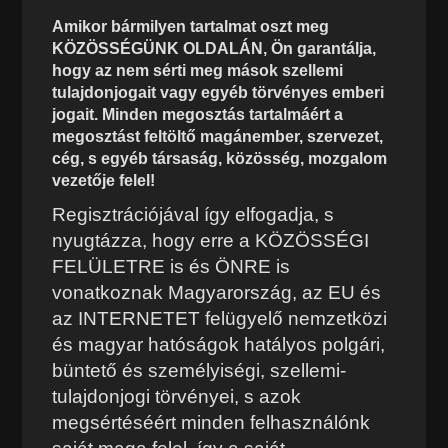
Amikor bármilyen tartalmat oszt meg
KÖZÖSSÉGÜNK OLDALÁN, Ön garantálja,
hogy az nem sérti meg mások szellemi
tulajdonjogait vagy egyéb törvényes emberi
jogait. Minden megosztás tartalmáért a
megosztást feltöltő magánember, szervezet,
cég, s egyéb társaság, közösség, mozgalom
vezetője felel!
Regisztrációjával így elfogadja, s
nyugtázza, hogy erre a KÖZÖSSÉGI
FELÜLETRE is és ÖNRE is
vonatkoznak Magyarország, az EU és
az INTERNETET felügyelő nemzetközi
és magyar hatóságok hatályos polgári,
büntető és személyiségi, szellemi-
tulajdonjogi törvényei, s azok
megsértéséért minden felhasználónk