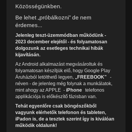
Közösségünkben.
Be lehet „próbálkozni” de nem
érdemes...
Jelenleg teszt-üzemmódban működünk -
2023 december elejétől - és folyamatosan
dolgozunk az esetleges technikai hibák
kijavításán.
Az Android alkalmazást megvásároltuk és
folyamatosan készítjük elő, hogy Google Play
Áruházból letölthető legyen,
„FREEBOOK”
-
néven - de jelenleg még folynak a munkálatok,
mint ahogy az APPLE -
iPhone
telefonos
applikációja is előkészítő fázisban van.
Tehát egyenlőre csak böngészőkből
vagyunk elérhetők telefonon és tableten,
iPadon is, de a tesztek szerint így is kiválóan
működik oldalunk!