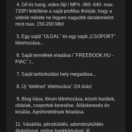
4. Gif és hang, video fájl / MP4 -360- 640- max.
720P/ feltöltése a saját profilba /Kérjük, hogy a
videók mérete ne legyen nagyobb darabonként
mint max. 150-200 Mb!/
5. Egy saját "OLDAL" és egy saját „CSOPORT”
létrehozása...
6. Saját termékek eladása / "FREEBOOK.HU -
PIAC" /...
7. Saját tartózkodási hely megadása...
8. Új "történet" létehozása" /24 órás/
9. Blog írása, fórum létrehozása, közeli barátok,
oldalak, csoportok keresése. Álláskeresés és
kínálás. Apróhirdetések feladása.
11. Vásárlás, pénzküldés, adományküldés
átutalással, online bankkártyával, ill.