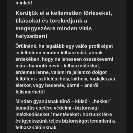
minket!
Kerüljük el a kellemetlen törléseket,
tiltásokat és törekedjünk a
megegyezésre minden vitás
helyzetben!
Örülnénk, ha legalább egy valós profilképet
is feltöltene minden felhasználó, annak
érdekében, hogy ne lehessen összekeverni
más - hasonló nevű - felhasználókkal,
érdemes lenne, valami rá jellemző dolgot
feltölteni - születési hely, lakhely, foglalkozás,
életkor, vagy becenév, bármi – amiről
felismerhető!
Minden gyanúsnak tűnő – külső - „hekker”
támadás esetére védelmi - biztonsági
intézkedéseket / mentéseket / hoztunk létre
és igyekszünk teljes biztonságot teremteni a
felhasználóinknak.