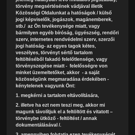
törvény megsértésének vádjával illetik
Közösségi Oldalunkat a hatóságok / külső
jogi képviselők, jogászok, magánemberek,
stb./ az Ön tevékenysége miatt, vagy
bármilyen egyéb bíróság, ügyészség, rendőri
szerv, internetes rendvédelmi szerv, szerzői
jogi hatóság- az egyes tagok kétes,
veszélyes, törvényt sértő tartalom
feltöltéséből fakadó felelőtlensége, vagy
törvényszegése miatt - felelősségre von
minket üzemeltetőket, akkor - a saját
közösségünk megmaradása érdekében -
kénytelenek vagyunk Önt:
1. megkérni a tartalom eltávolítására,
2. illetve ha ezt nem teszi meg, akkor mi
magunk távolítjuk el a feltöltött és vitatott –
törvénybe ütköző - feltöltést / annak
dokumentálásával /.
3. amennyiben folytatja ezen tevékenységét,