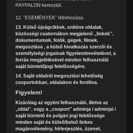
PAYPALON keresztül.
12. "ESEMÉNYEK" létrehozása.
13. Külső újságcikkek, onlióne oldalak,
közösségi csatornákon megjelenő „linkek”,
dokumentumok, fotók, gegek, filmek,
megosztása , a külső hivatkozás szerzői és
személyiségi jogainak figyelembevételével, a
forrás megjelölésével minden felhasználó
saját büntetőjogi felelősségére.
14. Saját oldalról megosztási lehetőség
csoportokban, oldalakon és fordítva.
Figyelem!
Kizárólag az egyéni felhasználó, illetve az
„oldal”, vagy a „csoport” adminja / adminjai /
saját büntető és polgári jogi felelőssége
minden saját és külső/belső linkes
magánvélemény, hírterjesztés, üzenet,