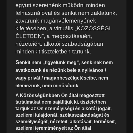
együtt szeretnénk működni minden
felhasználóval és senkit nem zaklatunk,
zavarunk magánvéleményének
kifejtésében, a virtuális „KÖZÖSSÉGI
ÉLETBEN”, a megosztásaiért,
nézeteiért, alkotói szabadságában
mindenkit tiszteletben tartunk.
S
enkit nem „figyelünk meg”, senkinek nem
avatkozunk és nézünk bele a nyilvános /
vagy privát / magánbeszélgetéseibe, nem
elemezünk, nem minősítünk.
A Közösségünkben Ön által megosztott
tartalmakat nem sajátítjuk ki, tiszteletben
tartjuk az Ön személyiségi és alkotói jogait,
szellemi tulajdonát, szólásszabadságát és
személyiségét, nézeteit, alkotásait, termékeit,
szellemi teremtményeit az Ön által