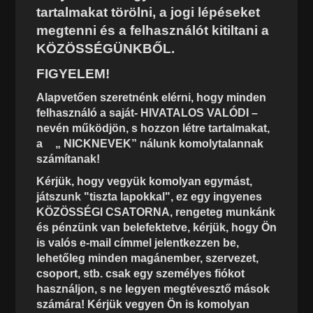
tartalmakat törölni, a jogi lépéseket
megtenni és a felhasználót kitiltani a
KÖZÖSSÉGÜNKBŐL.
FIGYELEM!
Alapvetően szeretnénk elérni, hogy minden
felhasználó a saját- HIVATALOS VALÓDI –
nevén működjön, s hozzon létre tartalmakat,
a
„ NICKNEVEK” nálunk komolytalannak
számítanak!
Kérjük, hogy vegyük komolyan egymást,
játszunk "tiszta lapokkal", ez egy ingyenes
KÖZÖSSÉGI CSATORNA, rengeteg munkánk
és pénzünk van belefektetve, kérjük, hogy Ön
is valós e-mail címmel jelentkezzen be,
lehetőleg minden magánember, szervezet,
csoport, stb. csak egy személyes fiókot
használjon, s ne legyen megtévesztő mások
számára! Kérjük vegyen Ön is komolyan