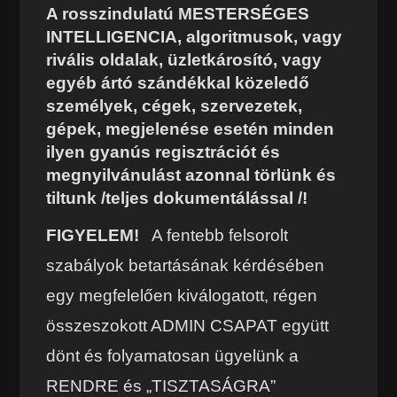
A rosszindulatú MESTERSÉGES
INTELLIGENCIA, algoritmusok, vagy
rivális oldalak, üzletkárosító, vagy
egyéb ártó szándékkal közeledő
személyek, cégek, szervezetek,
gépek, megjelenése esetén minden
ilyen gyanús regisztrációt és
megnyilvánulást azonnal törlünk és
tiltunk /teljes dokumentálással /!
FIGYELEM!
A fentebb felsorolt
szabályok betartásának kérdésében
egy megfelelően kiválogatott, régen
összeszokott ADMIN CSAPAT együtt
dönt és folyamatosan ügyelünk a
RENDRE és „TISZTASÁGRA”