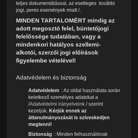
teljes dokumentálással, az esetleges további
jogi, peres események miatt /.
MINDEN TARTALOMÉRT mindig az
adott megosztó felel, büntetőjogi
felelőssége tudatában, vagy a
mindenkori hatályos szellemi-
alkotói, szerzői jogi előírások
figyelembe vételével!
Adatvédelem és biztonság
Adatvédelem
: Az oldal használata során
keletkező személyes adatokat a
/
Adatvédelmi irányelveink
/ szerint
kezeljük.
Kérjük ennek az
áttanulmányozását is szíveskedjen
megtenni!
Biztonság
: Minden felhasználónak