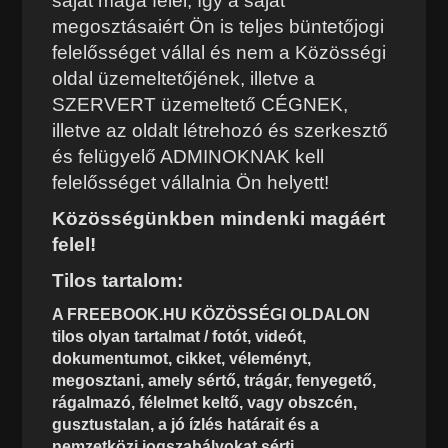
saját maga felel, így a saját
megosztásaiért Ön is teljes büntetőjogi
felelősséget vállal és nem a Közösségi
oldal üzemeltetőjének, illetve a
SZERVERT üzemeltető CÉGNEK,
illetve az oldalt létrehozó és szerkesztő
és felügyelő ADMINOKNAK kell
felelősséget vállalnia Ön helyett!
Közösségünkben mindenki magáért
felel!
Tilos tartalom:
A FREEBOOK.HU KÖZÖSSÉGI OLDALON
tilos olyan tartalmat / fotót, videót,
dokumentumot, cikket, véleményt,
megosztani, amely sértő, trágár, fenyegető,
rágalmazó, félelmet keltő, vagy obszcén,
gusztustalan, a jó ízlés határait és a
nemzetközi jogszabályokat sérti,