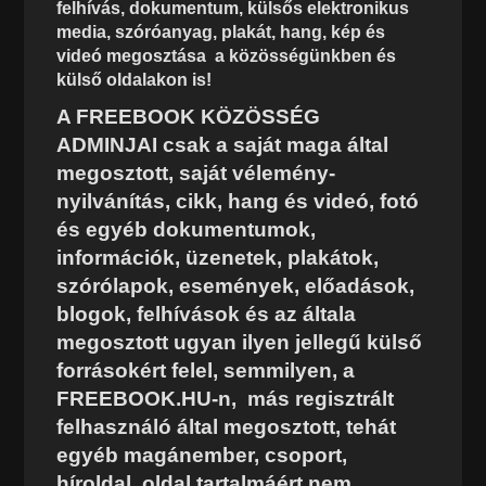
felhívás, dokumentum, külsős elektronikus
media, szóróanyag, plakát, hang, kép és
videó megosztása a közösségünkben és
külső oldalakon is!
A FREEBOOK KÖZÖSSÉG
ADMINJAI csak a saját maga által
megosztott, saját vélemény-
nyilvánítás, cikk, hang és videó, fotó
és egyéb dokumentumok,
információk, üzenetek, plakátok,
szórólapok, események, előadások,
blogok, felhívások és az általa
megosztott ugyan ilyen jellegű külső
forrásokért felel, semmilyen, a
FREEBOOK.HU-n, más regisztrált
felhasználó által megosztott, tehát
egyéb magánember, csoport,
híroldal, oldal tartalmáért nem