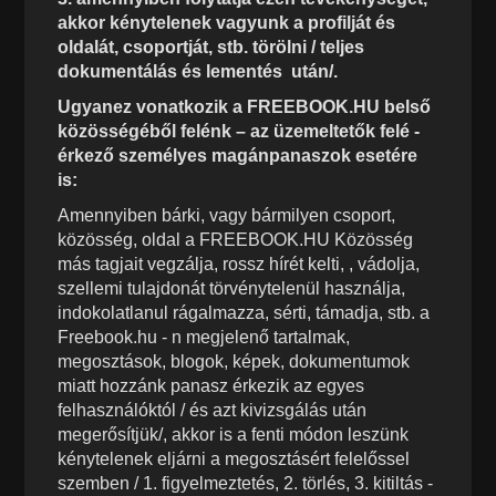
akkor kénytelenek vagyunk a profilját és
oldalát, csoportját, stb. törölni / teljes
dokumentálás és lementés után/.
Ugyanez vonatkozik a FREEBOOK.HU belső
közösségéből felénk – az üzemeltetők felé -
érkező személyes magánpanaszok esetére
is:
Amennyiben bárki, vagy bármilyen csoport,
közösség, oldal a FREEBOOK.HU Közösség
más tagjait vegzálja, rossz hírét kelti, , vádolja,
szellemi tulajdonát törvénytelenül használja,
indokolatlanul rágalmazza, sérti, támadja, stb. a
Freebook.hu - n megjelenő tartalmak,
megosztások, blogok, képek, dokumentumok
miatt hozzánk panasz érkezik az egyes
felhasználóktól / és azt kivizsgálás után
megerősítjük/, akkor is a fenti módon leszünk
kénytelenek eljárni a megosztásért felelőssel
szemben / 1. figyelmeztetés, 2. törlés, 3. kitiltás -