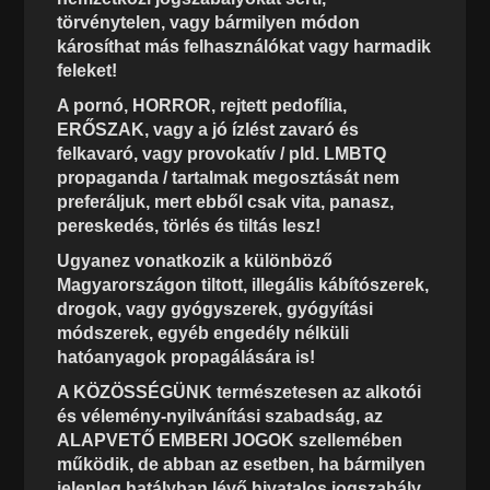
törvénytelen, vagy bármilyen módon
károsíthat más felhasználókat vagy harmadik
feleket!
A pornó, HORROR, rejtett pedofília,
ERŐSZAK, vagy a jó ízlést zavaró és
felkavaró, vagy provokatív / pld. LMBTQ
propaganda / tartalmak megosztását nem
preferáljuk, mert ebből csak vita, panasz,
pereskedés, törlés és tiltás lesz!
Ugyanez vonatkozik a különböző
Magyarországon tiltott, illegális kábítószerek,
drogok, vagy gyógyszerek, gyógyítási
módszerek, egyéb engedély nélküli
hatóanyagok propagálására is!
A KÖZÖSSÉGÜNK természetesen az alkotói
és vélemény-nyilvánítási szabadság, az
ALAPVETŐ EMBERI JOGOK szellemében
működik, de abban az esetben, ha bármilyen
jelenleg hatályban lévő hivatalos jogszabály,