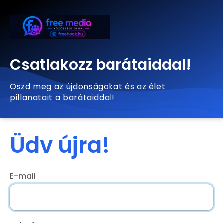
Csatlakozz barátaiddal!
Oszd meg az újdonságokat és az élet
pillanatait a barátaiddal!
Üdv újra!
E-mail