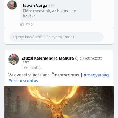
István Varga
2 év
Előre megyünk, az biztos - de
hová??
·
0
Zsuzsi Kalemandra Magura
új cikket hozott
létre
2 év
- Fordítás
Vak vezet világtalant. Önsorsrontás |
#magyarság
#önsorsrontás