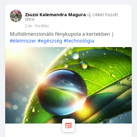
Zsuzsi Kalemandra Magura
új cikket hozott
létre
2 év
- Fordítás
Multidimenzionális fénykupola a kertekben |
#élelmiszer
#egészség
#technológia