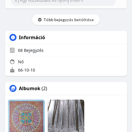
Több bejegyzés betöltése
Információ
68
Bejegyzés
Nő
66-10-10
Albumok
(2)