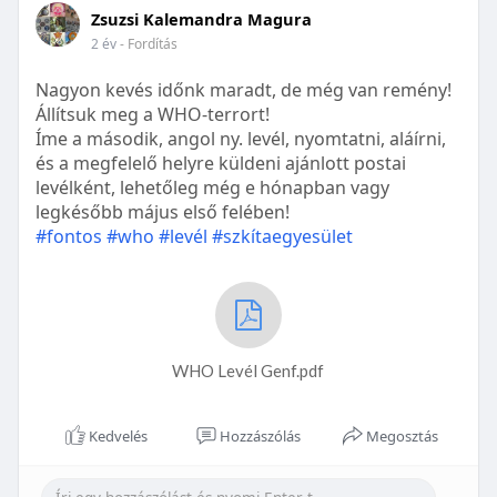
Zsuzsi Kalemandra Magura
2 év
- Fordítás
Nagyon kevés időnk maradt, de még van remény!
Állítsuk meg a WHO-terrort!
Íme a második, angol ny. levél, nyomtatni, aláírni,
és a megfelelő helyre küldeni ajánlott postai
levélként, lehetőleg még e hónapban vagy
legkésőbb május első felében!
#fontos
#who
#levél
#szkítaegyesület
WHO Levél Genf.pdf
Kedvelés
Hozzászólás
Megosztás