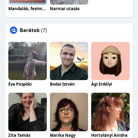
Mandalák, festmények Grabovoj-számokkal
Narniai utazás
Barátok
(7)
Éva Püspöki
Bodai István
Ági Erdélyi
Zita Tamás
Marika Nagy
Hortolányi Anisha