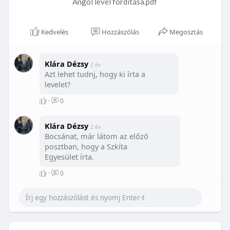
Angol levél fordítása.pdf
Kedvelés
Hozzászólás
Megosztás
Klára Dézsy
2 év
Azt lehet tudnj, hogy ki írta a
levelet?
·
0
Klára Dézsy
2 év
Bocsánat, már látom az előző
posztban, hogy a Szkíta
Egyesület írta.
·
0