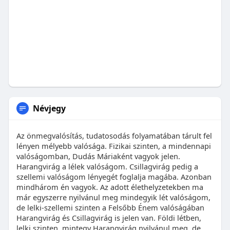
azóta megjelent további kiadásokat is. Elolvasva az
eddig megjelent Kryon könyveket felismertem,
hogy Kryon által átadott tudás teljes egységben
van a Kristályfény Energia Rendszerével. Továbbá
rájöttem, hogy, ez lényegében a TUDATOSSÁG
FIZIKÁJÁNAK GYÖKEREIT, ALAPJÁT és
MEGNYILVÁNULÁSÁT adja meg. Ez pedig
összefügg az önmegvalósítás folyamatával, a
tudatosságunk kibontakozásával. A lényeg az,
Névjegy
hogy képessé váljunk a bennünk lévő
ellentmondások, blokkok, akadályok feloldására
és ez által a saját tempónkban előrelépjünk
Az önmegvalósítás, tudatosodás folyamatában tárult fel
életutunkon. Tudnunk kell azonban, hogy
lényen mélyebb valósága. Fizikai szinten, a mindennapi
valóságomban, Dudás Máriaként vagyok jelen.
sohasem kapunk nagyobb feladatot, kihívást, mint
Harangvirág a lélek valóságom. Csillagvirág pedig a
amelynek elvégzésére már felkészültünk.
szellemi valóságom lényegét foglalja magába. Azonban
Ugyanakkor mindenkor megkapjuk a Teremtőtől
mindhárom én vagyok. Az adott élethelyzetekben ma
mindazt, amire szükségünk van, az előrelépéshez.
már egyszerre nyilvánul meg mindegyik lét valóságom,
Állandóan segítségünkre van Felsőbb Énünk,
de lelki-szellemi szinten a Felsőbb Énem valóságában
Őrangyalunk, a Mestereink továbbá az égi és földi
Harangvirág és Csillagvirág is jelen van. Földi létben,
segítőink. Felismertem, hogy a Kristályfény
lelki szinten, mintegy Harangvirág nyilvánul meg, de