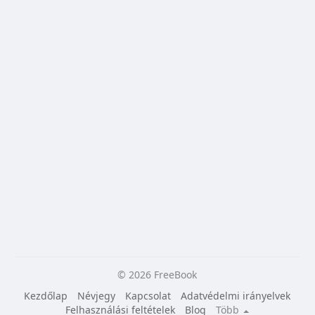
válnak. Továbbá megvásárolható Budapesten,
Szegeden és Pécsen a Fókusz könyváruházakban.
Szeretettel: Dudás Mária Csillagvirág
© 2026 FreeBook
Kezdőlap
Névjegy
Kapcsolat
Adatvédelmi irányelvek
Felhasználási feltételek
Blog
Több