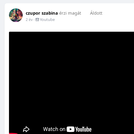
czupor szabina
érzi magát
Áldott
-
Youtube
2 év