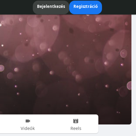
Bejelentkezés
Regisztráció
Videók
Reels