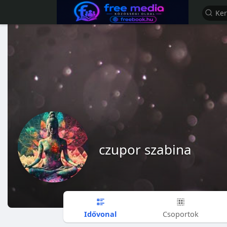
czupor szabina
Idővonal
Csoportok