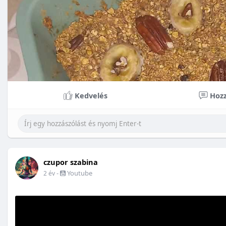
Kedvelés
Hozz
czupor szabina
-
Youtube
2 év