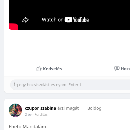
Kedvelés
Hozz
czupor szabina
érzi magát
Boldog
2 év
- Fordítás
Ehetö Mandalám...