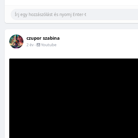
czupor szabina
-
Youtube
2 év