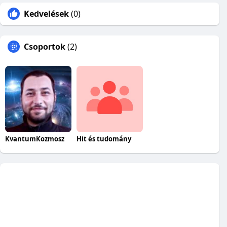
Kedvelések
(0)
Csoportok
(2)
KvantumKozmosz
Hit és tudomány