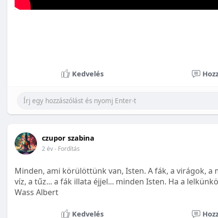
Kedvelés
Hozz
czupor szabina
2 év
- Fordítás
Minden, ami körülöttünk van, Isten. A fák, a virágok, a 
víz, a tűz... a fák illata éjjel... minden Isten. Ha a lelkü
Wass Albert
Kedvelés
Hozz