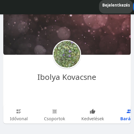
Bejelentkezés
Ibolya Kovacsne
Barát
Idővonal
Csoportok
Kedvelések