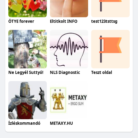
ÖTYE forever
Eltitkolt INFO
test123tsttsg
Ne Legyél Suttyó!
NLS Diagnostic
Teszt oldal
Ízléskommandó
METAXY.HU