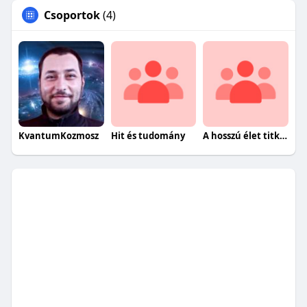
Csoportok
(4)
KvantumKozmosz
Hit és tudomány
A hosszú élet titkai egészségesen.