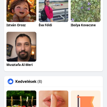
István Orosz
Éva Földi
Ibolya Kovacsne
Musztafa Al-Meri
Kedvelések
(8)