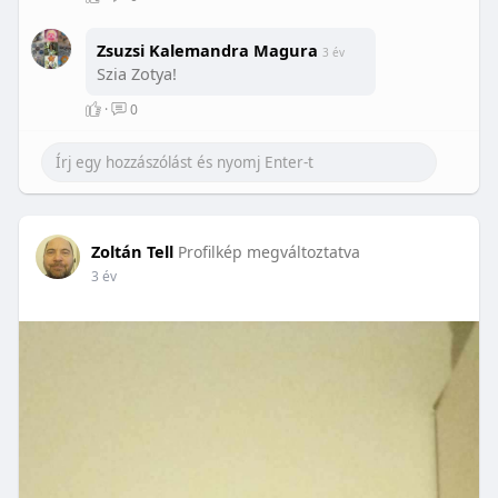
Zsuzsi Kalemandra Magura
3 év
Szia Zotya!
·
0
Zoltán Tell
Profilkép megváltoztatva
3 év