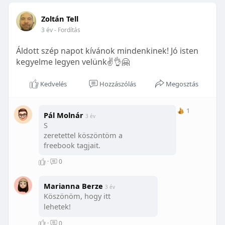
Zoltán Tell
3 év
- Fordítás
Áldott szép napot kívánok mindenkinek! Jó isten
kegyelme legyen velünk✌️👌🤗
Kedvelés
Hozzászólás
Megosztás
1
Pál Molnár
3 év
S
zeretettel köszöntöm a
freebook tagjait.
·
0
Marianna Berze
3 év
Köszönöm, hogy itt
lehetek!
·
0