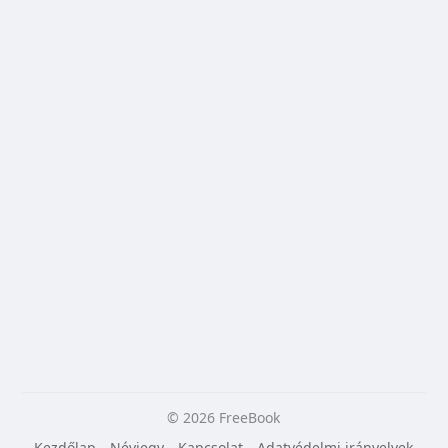
© 2026 FreeBook
Kezdőlap
Névjegy
Kapcsolat
Adatvédelmi irányelvek