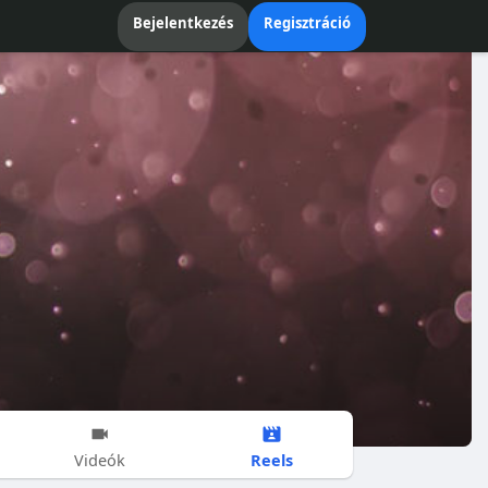
Bejelentkezés
Regisztráció
Reels
Videók