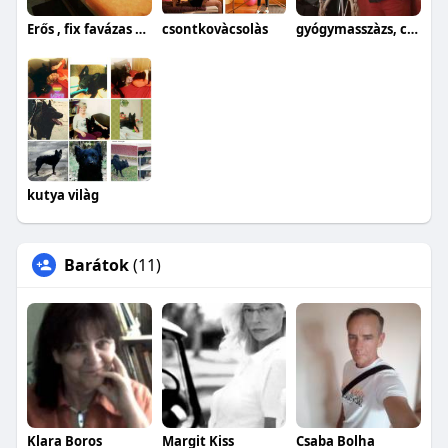
Erős , fix favázas masszázságy!
csontkovàcsolàs
gyógymasszàzs, csontkovàcsolàs
kutya vilàg
Barátok
(11)
Klara Boros
Margit Kiss
Csaba Bolha