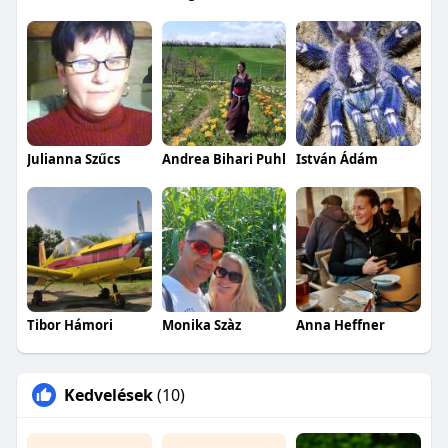
Julianna Szűcs
Andrea Bihari Puhl
István Ádám
Tibor Hámori
Monika Szàz
Anna Heffner
Kedvelések
(10)