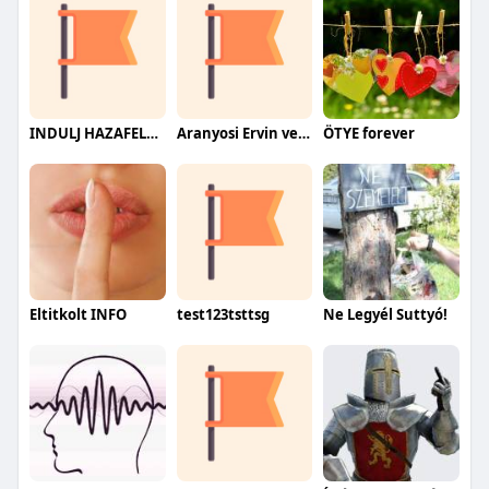
INDULJ HAZAFELÉ!!!
Aranyosi Ervin versei
ÖTYE forever
Eltitkolt INFO
test123tsttsg
Ne Legyél Suttyó!