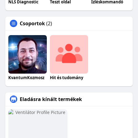
NLS Diagnostic
Teszt oldal
Ízléskommandó
Csoportok
(2)
KvantumKozmosz
Hit és tudomány
Eladásra kínált termékek