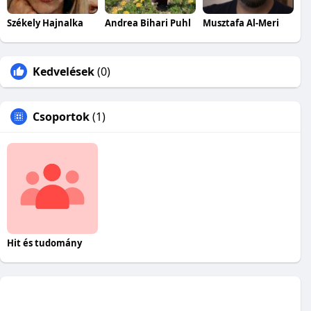
Székely Hajnalka
Andrea Bihari Puhl
Musztafa Al-Meri
Kedvelések
(0)
Csoportok
(1)
Hit és tudomány