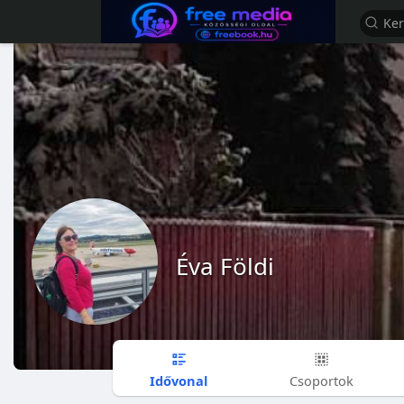
Éva Földi
Idővonal
Csoportok