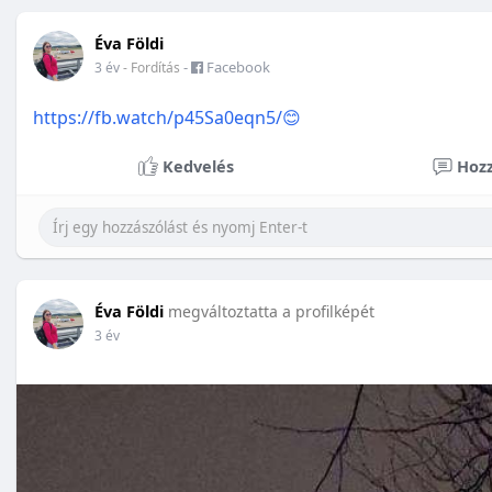
Éva Földi
-
Facebook
3 év
- Fordítás
https://fb.watch/p45Sa0eqn5/😊
Kedvelés
Hozz
Éva Földi
megváltoztatta a profilképét
3 év