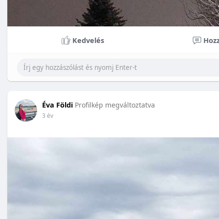
Kedvelés
Hozz
Éva Földi
Profilkép megváltoztatva
3 év