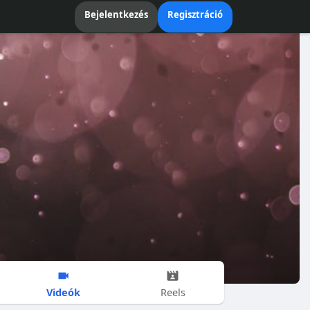
Bejelentkezés
Regisztráció
Videók
Reels