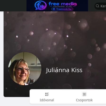
Juliánna Kiss
Idővonal
Csoportok