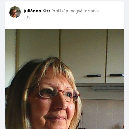
Juliánna Kiss
Profilkép megváltoztatva
3 év