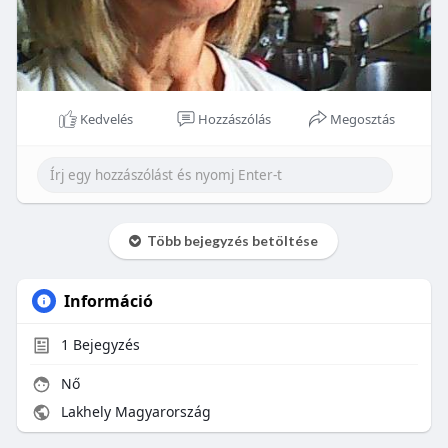
Kedvelés
Hozzászólás
Megosztás
Több bejegyzés betöltése
Információ
1
Bejegyzés
Nő
Lakhely Magyarország