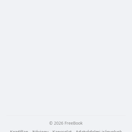
© 2026 FreeBook
Kezdőlap
Névjegy
Kapcsolat
Adatvédelmi irányelvek