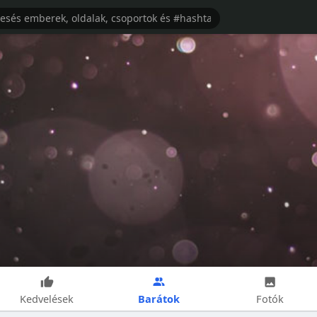
Barátok
Kedvelések
Fotók