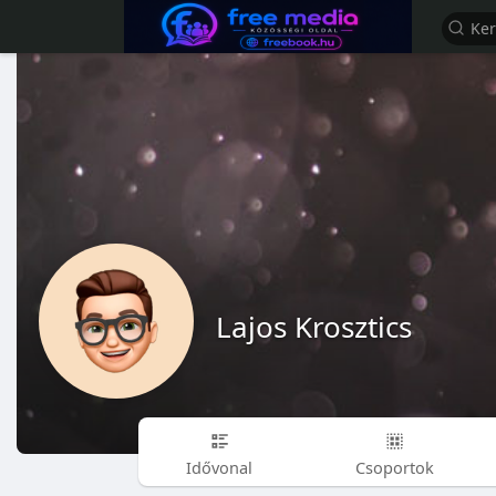
Lajos Krosztics
Idővonal
Csoportok