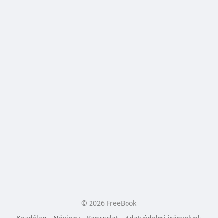
© 2026 FreeBook
Kezdőlap
Névjegy
Kapcsolat
Adatvédelmi irányelvek