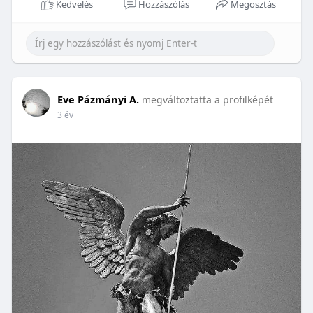
Kedvelés
Hozzászólás
Megosztás
Eve Pázmányi A.
megváltoztatta a profilképét
3 év