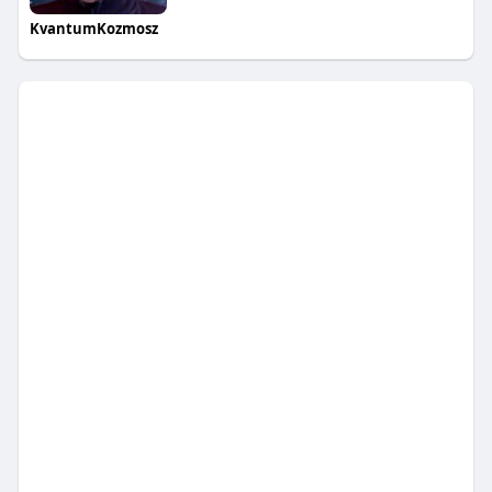
KvantumKozmosz