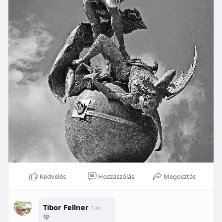
Kedvelés
Hozzászólás
Megosztás
Tibor Fellner
3 év
💙