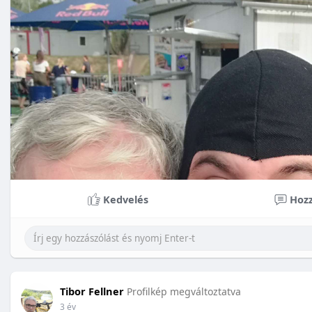
Kedvelés
Hozz
Tibor Fellner
Profilkép megváltoztatva
3 év