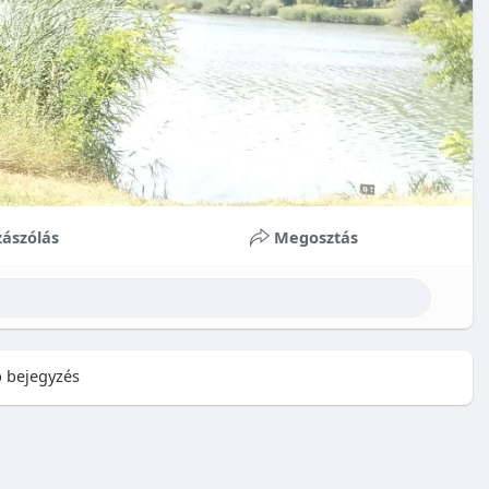
ászólás
Megosztás
 bejegyzés