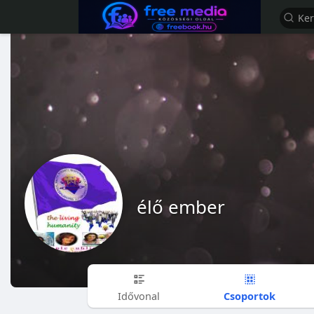
élő ember
Csoportok
Idővonal