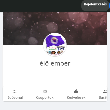
Bejelentkezés
élő ember
Idővonal
Csoportok
Kedvelések
Baráto