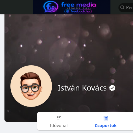
István Kovács
Csoportok
Idővonal