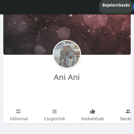
Bejelentkezés
Ani Ani
Idővonal
Csoportok
Kedvelések
Baráto