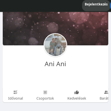
Bejelentkezés
Ani Ani
Idővonal
Csoportok
Kedvelések
Baráto