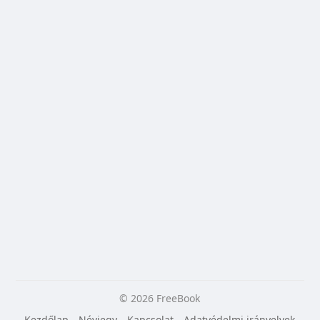
© 2026 FreeBook
Kezdőlap
Névjegy
Kapcsolat
Adatvédelmi irányelvek