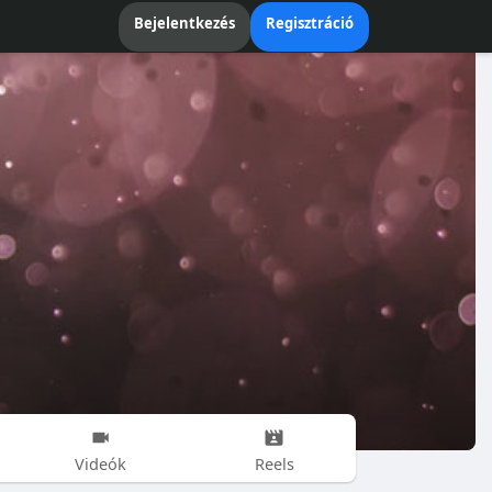
Bejelentkezés
Regisztráció
Videók
Reels