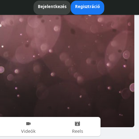
Bejelentkezés
Regisztráció
Videók
Reels