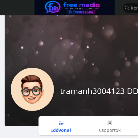
tramanh3004123 D
Idővonal
Csoportok