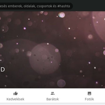
DD
Kedvelések
Barátok
Fotók