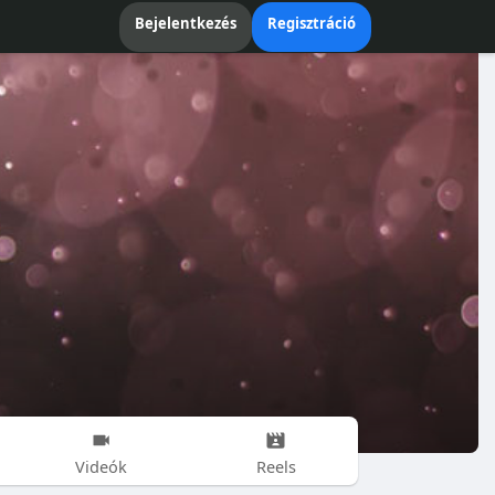
Bejelentkezés
Regisztráció
Videók
Reels