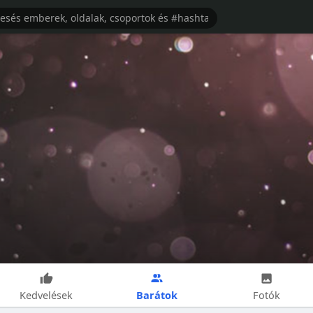
Barátok
Kedvelések
Fotók