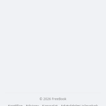
© 2026 FreeBook
Kezdőlap
Névjegy
Kapcsolat
Adatvédelmi irányelvek