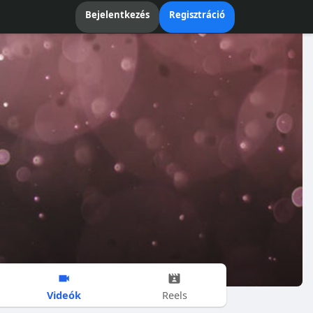
Bejelentkezés
Regisztráció
Videók
Reels