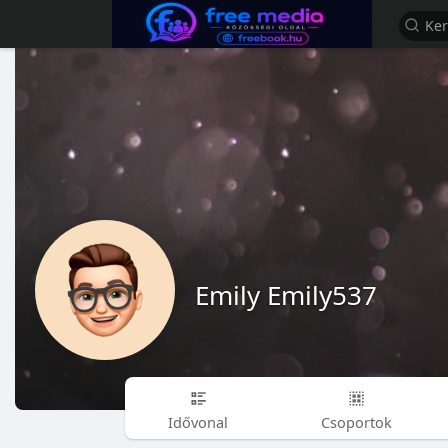
Emily Emily537
Idővonal
Csoportok