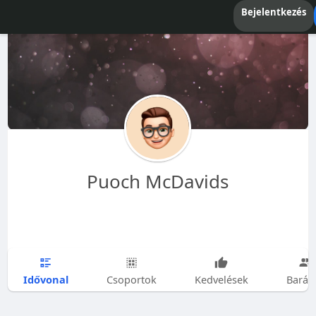
Bejelentkezés
Puoch McDavids
Idővonal
Csoportok
Kedvelések
Barát