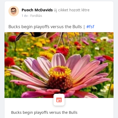
Puoch McDavids
új cikket hozott létre
1 év
- Fordítás
Bucks begin playoffs versus the Bulls |
#fsf
Bucks begin playoffs versus the Bulls