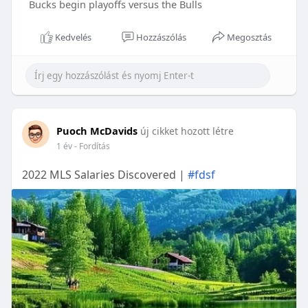
Bucks begin playoffs versus the Bulls
Kedvelés
Hozzászólás
Megosztás
Puoch McDavids
új cikket hozott létre
1 év
- Fordítás
2022 MLS Salaries Discovered |
#fdsf