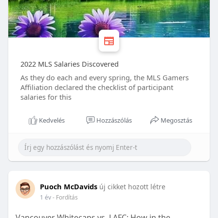
2022 MLS Salaries Discovered
As they do each and every spring, the MLS Gamers
Affiliation declared the checklist of participant
salaries for this
Kedvelés
Hozzászólás
Megosztás
Puoch McDavids
új cikket hozott létre
1 év
- Fordítás
Vancouver Whitecaps vs. LAFC: How in the