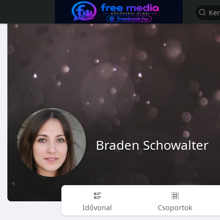
Braden Schowalter
Idővonal
Csoportok