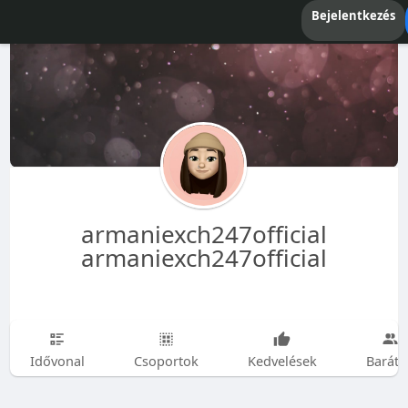
Bejelentkezés
armaniexch247official
armaniexch247official
Idővonal
Csoportok
Kedvelések
Baráto