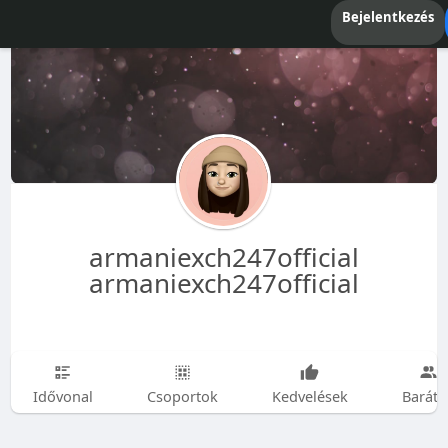
Bejelentkezés
armaniexch247official
armaniexch247official
Idővonal
Csoportok
Kedvelések
Baráto