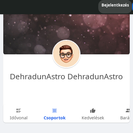
Bejelentkezés
DehradunAstro DehradunAstro
Csoportok
Idővonal
Kedvelések
Barát