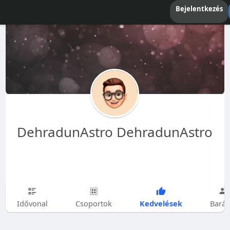
Bejelentkezés
DehradunAstro DehradunAstro
Kedvelések
Idővonal
Csoportok
Barát