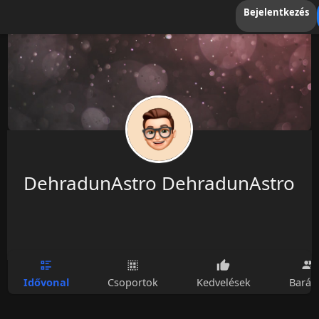
Bejelentkezés
DehradunAstro DehradunAstro
Idővonal
Csoportok
Kedvelések
Barát